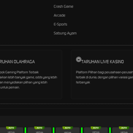
Crash Game
Arcade
E-Sports
Sabung Ayam
RUHAN OLAHRAGA
TARUHAN LIVE KASINO
ook Gaming Platform Terbaik
Platform Pilihan bagi perusahaan-perusa
kan lebih banyak game, odds yang lebih
terbaik di dunia, dengan pilihan variasi g
 dan menyediakan pilihan yang lebih
terbanyak
untuk pemain.