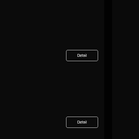
Detail
Detail