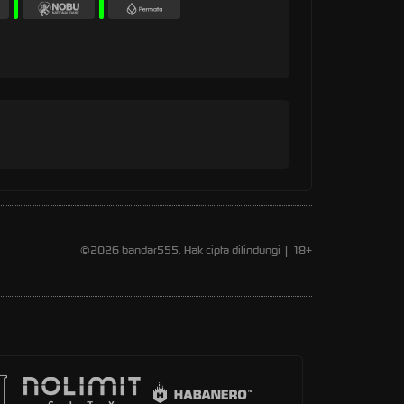
©2026 bandar555. Hak cipta dilindungi | 18+