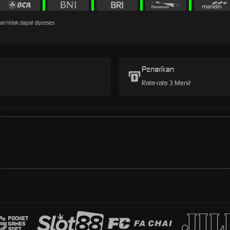
an tidak dapat diproses
Penarikan
Rata-rata 3 Menit