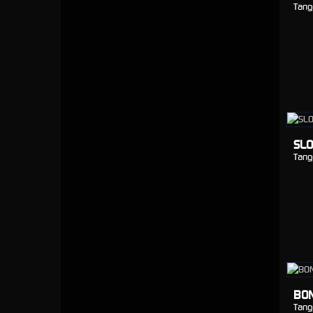
Tang
SLO
Tang
BON
Tang