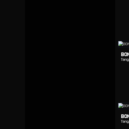
BO
Tang
BON
Tang