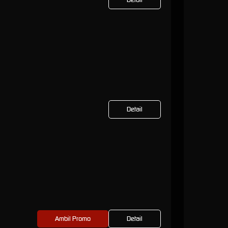
Detail
Ambil Promo
Detail