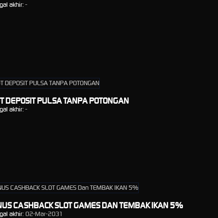
gal akhir:
-
T DEPOSIT PULSA TANPA POTONGAN
gal akhir:
-
US CASHBACK SLOT GAMES DAN TEMBAK IKAN 5%
gal akhir:
02-Mar-2031