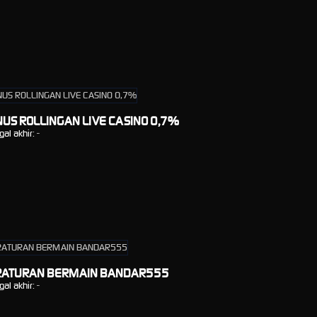
US ROLLINGAN LIVE CASINO 0,7%
gal akhir:
-
RATURAN BERMAIN BANDAR555
gal akhir:
-