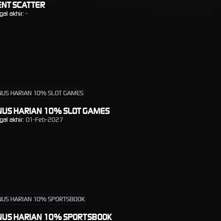
NT SCATTER
gal akhir:
-
US HARIAN 10% SLOT GAMES
gal akhir:
01-Feb-2027
US HARIAN 10% SPORTSBOOK