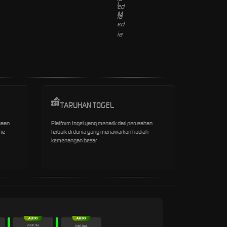
TARUHAN TOGEL
haan
Platform togel yang menarik dari perusahan
ame
terbaik di dunia yang menawarkan hadiah
kemenangan besar