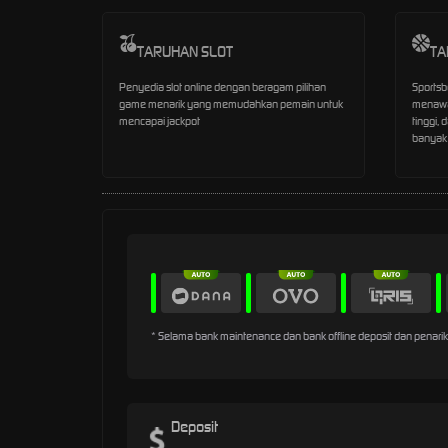
TARUHAN SLOT
TA
Penyedia slot online dengan beragam pilihan
Sportsb
game menarik yang memudahkan pemain untuk
menawar
mencapai jackpot
tinggi,
banyak 
* Selama bank maintenance dan bank offline deposit dan penarik
Deposit