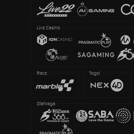
Live Casino
Race
Togel
Olahraga