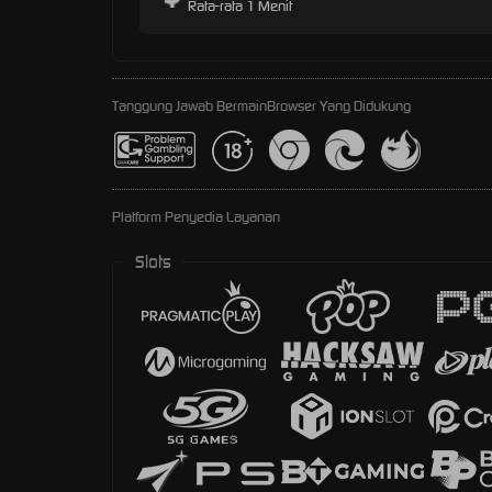
Rata-rata 1 Menit
Tanggung Jawab Bermain
Browser Yang Didukung
Platform Penyedia Layanan
Slots