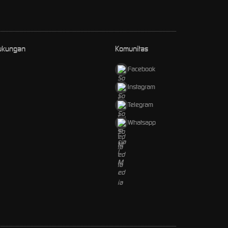
ukungan
Komunitas
Facebook
Instagram
Telegram
Whatsapp