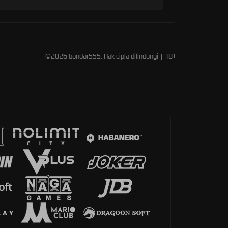
©2026 bandar555. Hak cipta dilindungi | 18+