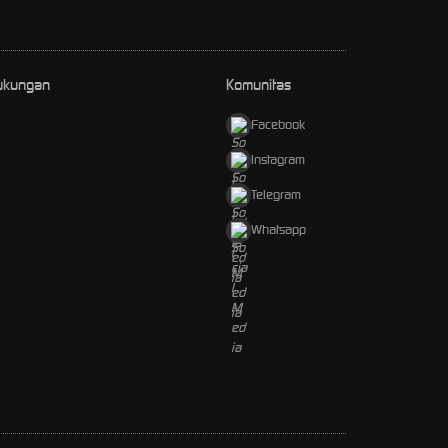
ukungan
Komunitas
Facebook
Instagram
Telegram
Whatsapp