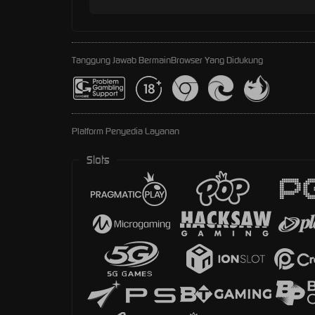
Tanggung Jawab Bermain
Browser Yang Didukung
Platform Penyedia Layanan
Slots