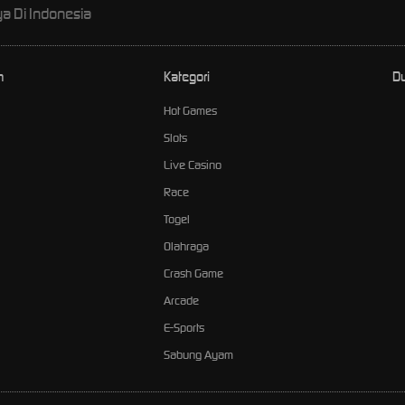
ya Di Indonesia
m
Kategori
D
Hot Games
Slots
Live Casino
Race
Togel
Olahraga
Crash Game
Arcade
E-Sports
Sabung Ayam