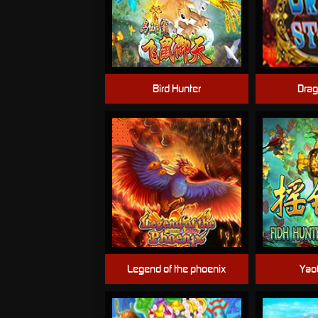
Bird Hunter
Drag
Legend of the phoenix
Yao