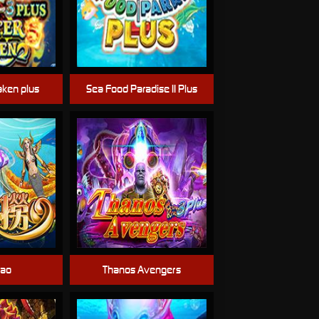
ken plus
Sea Food Paradise II Plus
Lao
Thanos Avengers