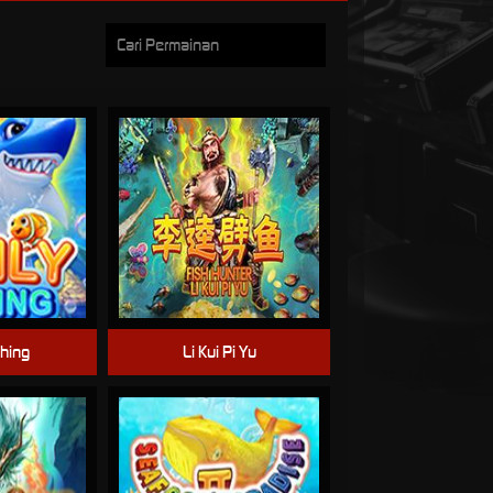
shing
Li Kui Pi Yu