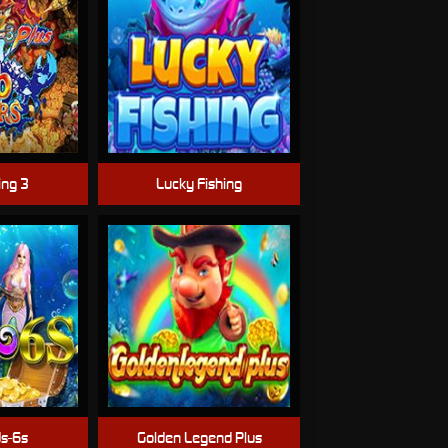
ing 3
Lucky Fishing
s-6s
Golden Legend Plus