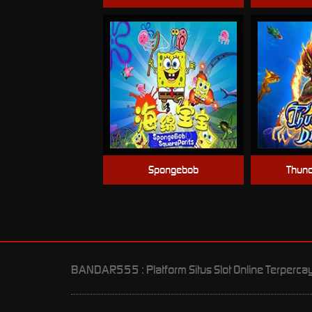
Spongebob
Thund
BANDAR555 : Platform Situs Slot Online Terperca